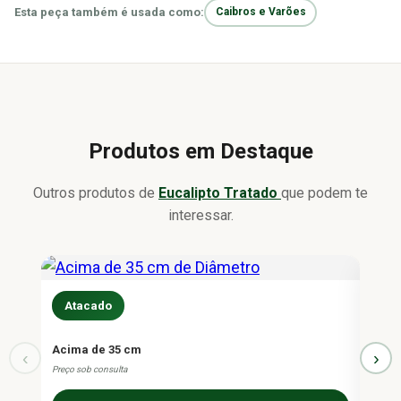
Esta peça também é usada como:
Caibros e Varões
Produtos em Destaque
Outros produtos de
Eucalipto Tratado
que podem te
interessar.
Atacado
At
Acima de 35 cm
Eucal
‹
›
Preço sob consulta
Fecha
Fraci