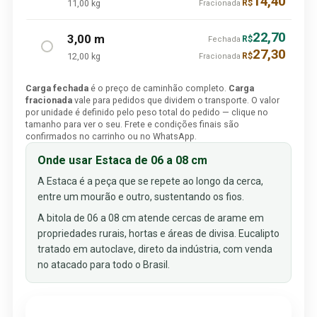
14,40
11,00 kg
R$
Fracionada
22,70
3,00 m
R$
Fechada
27,30
12,00 kg
R$
Fracionada
Carga fechada
é o preço de caminhão completo.
Carga
fracionada
vale para pedidos que dividem o transporte. O valor
por unidade é definido pelo peso total do pedido — clique no
tamanho para ver o seu. Frete e condições finais são
confirmados no carrinho ou no WhatsApp.
Onde usar Estaca de 06 a 08 cm
A Estaca é a peça que se repete ao longo da cerca,
entre um mourão e outro, sustentando os fios.
A bitola de 06 a 08 cm atende cercas de arame em
propriedades rurais, hortas e áreas de divisa. Eucalipto
tratado em autoclave, direto da indústria, com venda
no atacado para todo o Brasil.