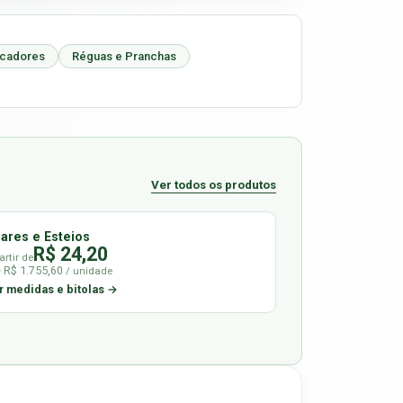
icadores
Réguas e Pranchas
Ver todos os produtos
lares e Esteios
R$ 24,20
artir de
é R$ 1.755,60
/ unidade
r medidas e bitolas →