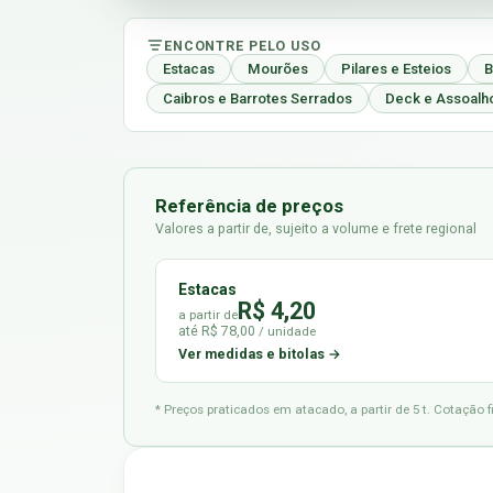
ENCONTRE PELO USO
Estacas
Mourões
Pilares e Esteios
B
Caibros e Barrotes Serrados
Deck e Assoalh
Referência de preços
Valores a partir de, sujeito a volume e frete regional
Estacas
R$ 4,20
a partir de
até R$ 78,00
/ unidade
Ver medidas e bitolas →
* Preços praticados em atacado, a partir de 5 t. Cotação 