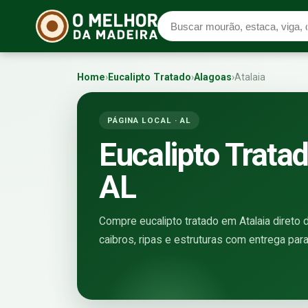
Home
›
Eucalipto Tratado
›
Alagoas
›
Atalaia
PÁGINA LOCAL · AL
Eucalipto Tratad
AL
Compre eucalipto tratado em Atalaia direto d
caibros, ripas e estruturas com entrega par