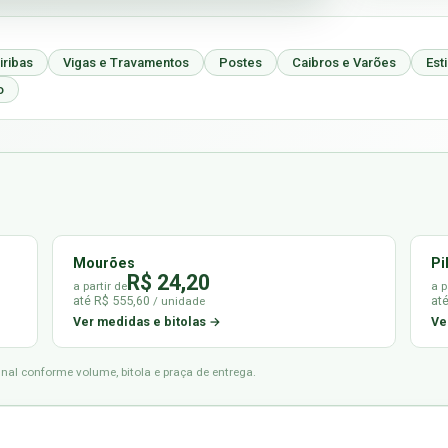
iribas
Vigas e Travamentos
Postes
Caibros e Varões
Est
o
Mourões
Pi
R$ 24,20
a partir de
a p
até R$ 555,60
at
/ unidade
Ver medidas e bitolas →
Ve
final conforme volume, bitola e praça de entrega.