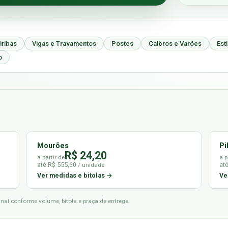
iribas
Vigas e Travamentos
Postes
Caibros e Varões
Est
o
Mourões
Pi
R$ 24,20
a partir de
a p
até R$ 555,60
at
/ unidade
Ver medidas e bitolas →
Ve
final conforme volume, bitola e praça de entrega.