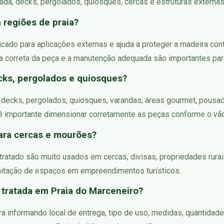
tada, decks, pergolados, quiosques, cercas e estruturas externas
a regiões de praia?
icado para aplicações externas e ajuda a proteger a madeira con
a correta da peça e a manutenção adequada são importantes para a
cks, pergolados e quiosques?
m decks, pergolados, quiosques, varandas, áreas gourmet, pousad
, é importante dimensionar corretamente as peças conforme o vão
ara cercas e mourões?
tratado são muito usados em cercas, divisas, propriedades rurais
mitação de espaços em empreendimentos turísticos.
tratada em Praia do Marceneiro?
 informando local de entrega, tipo de uso, medidas, quantidade