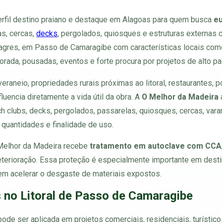
erfil destino praiano e destaque em Alagoas para quem busca
eu
as, cercas,
decks
, pergolados, quiosques e estruturas externas 
lagres, em Passo de Camaragibe com características locais com
ada, pousadas, eventos e forte procura por projetos de alto padr
raneio, propriedades rurais próximas ao litoral, restaurantes, 
luencia diretamente a vida útil da obra. A
O Melhor da Madeira
ch clubs, decks, pergolados, passarelas, quiosques, cercas, va
 quantidades e finalidade de uso.
 Melhor da Madeira recebe
tratamento em autoclave com CCA
eterioração. Essa proteção é especialmente importante em desti
dem acelerar o desgaste de materiais expostos.
 no Litoral de Passo de Camaragibe
ode ser aplicada em projetos comerciais, residenciais, turísticos