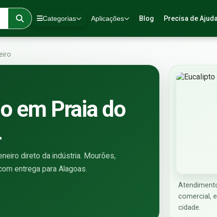
Categorias
Aplicações
Blog
Precisa de Ajud
eiro
do em Praia do
L
eiro direto da indústria. Mourões,
s com entrega para Alagoas.
Atendimento
comercial, 
cidade.