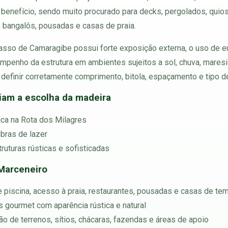
 e benefício, sendo muito procurado para decks, pergolados, qu
, bangalôs, pousadas e casas de praia.
sso de Camaragibe possui forte exposição externa, o uso de euc
enho da estrutura em ambientes sujeitos a sol, chuva, maresia
 definir corretamente comprimento, bitola, espaçamento e tipo d
ciam a escolha da madeira
tica na Rota dos Milagres
obras de lazer
ruturas rústicas e sofisticadas
 Marceneiro
e piscina, acesso à praia, restaurantes, pousadas e casas de te
 gourmet com aparência rústica e natural
o de terrenos, sítios, chácaras, fazendas e áreas de apoio