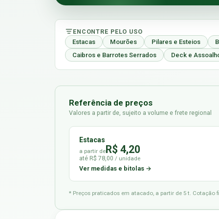
ENCONTRE PELO USO
Estacas
Mourões
Pilares e Esteios
B
Caibros e Barrotes Serrados
Deck e Assoalh
Referência de preços
Valores a partir de, sujeito a volume e frete regional
Estacas
R$ 4,20
a partir de
até R$ 78,00
/ unidade
Ver medidas e bitolas →
* Preços praticados em atacado, a partir de 5 t. Cotação 