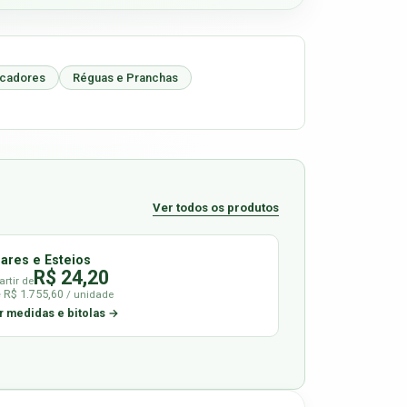
icadores
Réguas e Pranchas
Ver todos os produtos
lares e Esteios
R$ 24,20
artir de
é R$ 1.755,60
/ unidade
r medidas e bitolas →