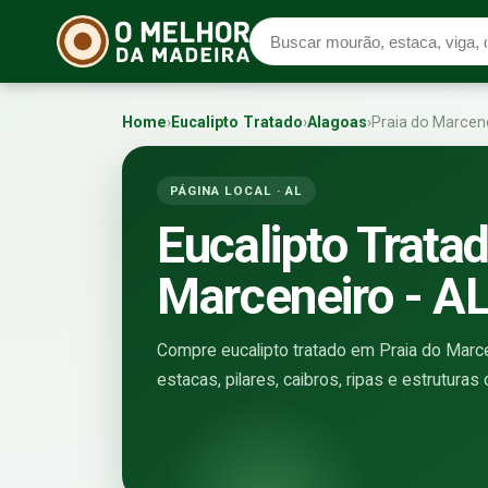
Home
›
Eucalipto Tratado
›
Alagoas
›
Praia do Marcen
PÁGINA LOCAL · AL
Eucalipto Trata
Marceneiro - A
Compre eucalipto tratado em Praia do Marcen
estacas, pilares, caibros, ripas e estrutura