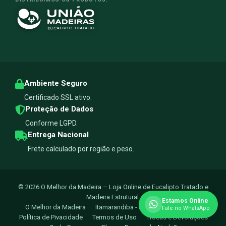
Ambiente Seguro
Certificado SSL ativo.
Proteção de Dados
Conforme LGPD.
Entrega Nacional
Frete calculado por região e peso.
© 2026 O Melhor da Madeira – Loja Online de Eucalipto Tratado e
Madeira Estrutural.
Estamos Online
O Melhor da Madeira
Itamarandiba - MG
Turmalina - MG
Fale no WhatsApp
Política de Pivacidade
Termos de Uso
Trocas e Devoluçoes