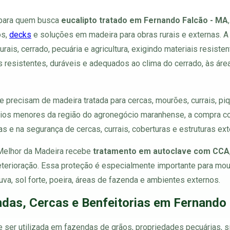
 para quem busca
eucalipto tratado em Fernando Falcão - MA
os,
decks
e soluções em madeira para obras rurais e externas. A
rais, cerrado, pecuária e agricultura, exigindo materiais resiste
is resistentes, duráveis e adequados ao clima do cerrado, às áre
e precisam de madeira tratada para cercas, mourões, currais, piq
ípios menores da região do agronegócio maranhense, a compra co
ias e na segurança de cercas, currais, coberturas e estruturas ext
 Melhor da Madeira recebe
tratamento em autoclave com CCA
deterioração. Essa proteção é especialmente importante para mo
va, sol forte, poeira, áreas de fazenda e ambientes externos.
das, Cercas e Benfeitorias em Fernando
 ser utilizada em fazendas de grãos, propriedades pecuárias, sít