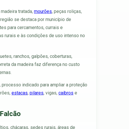
, madeira tratada,
mourões
, peças roliças,
 região se destaca por município de
ntes para cercamentos, currais e
as rurais e às condições de uso intenso no
uetes, ranchos, galpões, coberturas,
rreta da madeira faz diferença no custo
ernas.
, processo indicado para ampliar a proteção
urões,
estacas
,
pilares
, vigas,
caibros
e
 Falcão
ios, chácaras, sedes rurais, áreas de