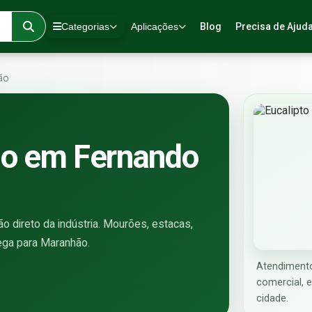
Categorias
Aplicações
Blog
Precisa de Ajud
ão
ado em Fernando
o direto da indústria. Mourões, estacas,
rega para Maranhão.
Atendiment
comercial, 
cidade.