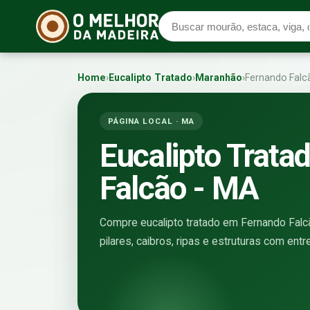
Home
›
Eucalipto Tratado
›
Maranhão
›
Fernando Falc
PÁGINA LOCAL · MA
Eucalipto Trat
Falcão - MA
Compre eucalipto tratado em Fernando Falcã
pilares, caibros, ripas e estruturas com ent