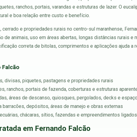
iquetes, ranchos, portais, varandas e estruturas de lazer. O eucal
ural e boa relação entre custo e benefício.
s, cerrado e propriedades rurais no centro-sul maranhense, Fe
 de animais, uso em áreas abertas, longas distâncias rurais e
ificação correta de bitolas, comprimentos e aplicações ajuda a 
 Falcão
s, divisas, piquetes, pastagens e propriedades rurais
ões, ranchos, portais de fazenda, coberturas e estruturas aparent
andas, áreas de descanso, quiosques, pergolados, decks e espaç
para barracões, depósitos, áreas de manejo e obras externas
pecuárias, chácaras, sítios, fazendas e empreendimentos ligado
ratada em Fernando Falcão