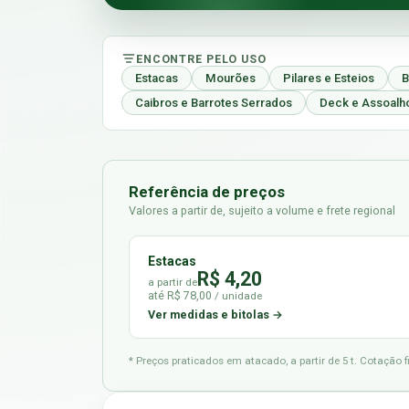
ENCONTRE PELO USO
Estacas
Mourões
Pilares e Esteios
B
Caibros e Barrotes Serrados
Deck e Assoalh
Referência de preços
Valores a partir de, sujeito a volume e frete regional
Estacas
R$ 4,20
a partir de
até R$ 78,00
/ unidade
Ver medidas e bitolas →
* Preços praticados em atacado, a partir de 5 t. Cotação 