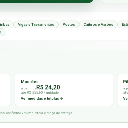
iribas
Vigas e Travamentos
Postes
Caibros e Varões
Est
o
Mourões
Pi
R$ 24,20
a partir de
a p
até R$ 555,60
at
/ unidade
Ver medidas e bitolas →
Ve
final conforme volume, bitola e praça de entrega.