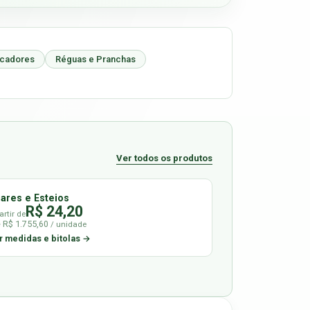
icadores
Réguas e Pranchas
Ver todos os produtos
lares e Esteios
R$ 24,20
artir de
é R$ 1.755,60
/ unidade
r medidas e bitolas →