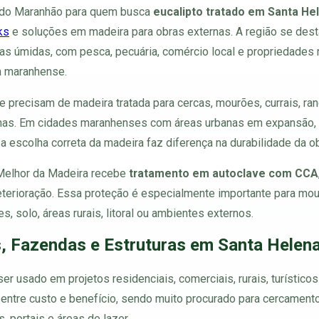
a do Maranhão para quem busca
eucalipto tratado em Santa He
ks
e soluções em madeira para obras externas. A região se des
s úmidas, com pesca, pecuária, comércio local e propriedades r
a maranhense.
e precisam de madeira tratada para cercas, mourões, currais, ran
rnas. Em cidades maranhenses com áreas urbanas em expansão, p
a escolha correta da madeira faz diferença na durabilidade da o
 Melhor da Madeira recebe
tratamento em autoclave com CCA
deterioração. Essa proteção é especialmente importante para mo
 solo, áreas rurais, litoral ou ambientes externos.
, Fazendas e Estruturas em Santa Helen
er usado em projetos residenciais, comerciais, rurais, turístico
o entre custo e benefício, sendo muito procurado para cercament
, portais e áreas de lazer.