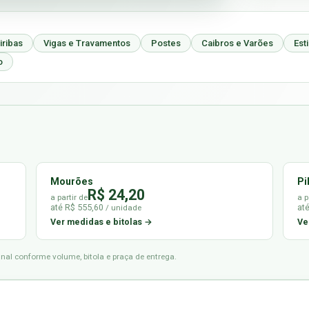
iribas
Vigas e Travamentos
Postes
Caibros e Varões
Est
o
Mourões
Pi
R$ 24,20
a partir de
a p
até R$ 555,60
at
/ unidade
Ver medidas e bitolas →
Ve
final conforme volume, bitola e praça de entrega.