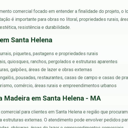
ento comercial focado em entender a finalidade do projeto, o l
ação é importante para obras no litoral, propriedades rurais, ár
stética, resistência e durabilidade.
 em Santa Helena
urrais, piquetes, pastagens e propriedades rurais
rtais, quiosques, ranchos, pergolados e estruturas aparentes
turas, galpões, áreas de lazer e obras externas
angalôs, pousadas, restaurantes, casas de campo e casas de pra
turismo, comércio, áreas rurais e empreendimentos urbanos
a Madeira em Santa Helena - MA
comercial para clientes em Santa Helena e região que procuram e
 estruturas externas. O atendimento pode envolver pedidos para
ndas, chácaras, áreas de lazer e empreendimentos comerciais.