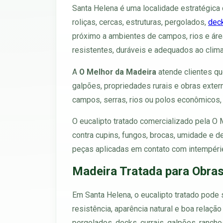
Santa Helena é uma localidade estratégic
roliças, cercas, estruturas, pergolados,
dec
próximo a ambientes de campos, rios e área
resistentes, duráveis e adequados ao clim
A
O Melhor da Madeira
atende clientes qu
galpões, propriedades rurais e obras exte
campos, serras, rios ou polos econômicos, 
O eucalipto tratado comercializado pela O
contra cupins, fungos, brocas, umidade e 
peças aplicadas em contato com intempéries,
Madeira Tratada para Obras
Em Santa Helena, o eucalipto tratado pode s
resistência, aparência natural e boa relaçã
pergolados, decks, currais, galpões, ranchos