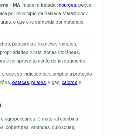
lena - MA
, madeira tratada,
mourões
, peças
taca por município da Baixada Maranhense
urais, o que cria demanda por materiais
chos, passarelas, trapiches simples,
ropriedades rurais, zonas litorâneas,
bra e no aproveitamento do investimento.
, processo indicado para ampliar a proteção
urões,
estacas
,
pilares
, vigas,
caibros
e
a
s e agropecuários. O material combina
os, coberturas, varandas, quiosques,