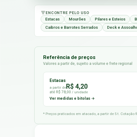
ENCONTRE PELO USO
Estacas
Mourões
Pilares e Esteios
B
Caibros e Barrotes Serrados
Deck e Assoalh
Referência de preços
Valores a partir de, sujeito a volume e frete regional
Estacas
R$ 4,20
a partir de
até R$ 78,00
/ unidade
Ver medidas e bitolas →
* Preços praticados em atacado, a partir de 5 t. Cotação 