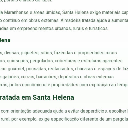
da Maranhense e áreas úmidas, Santa Helena exige materiais cap
 contínuo em obras externas. A madeira tratada ajuda a aumentar 
adas em empreendimentos urbanos, rurais e turísticos.
lena
, divisas, piquetes, sítios, fazendas e propriedades rurais
chos, quiosques, pergolados, coberturas e estruturas aparentes
reas gourmet, pousadas, restaurantes, chácaras e espaços de la
ara galpões, currais, barracões, depósitos e obras externas
 serras, polos econômicos e propriedades com exposição ao temp
ratada em Santa Helena
com orientação adequada ajuda a evitar desperdícios, escolher 
rural, por exemplo, exige especificação diferente de um pergol