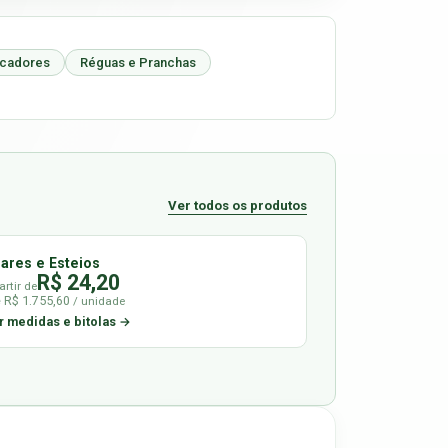
icadores
Réguas e Pranchas
Ver todos os produtos
lares e Esteios
R$ 24,20
artir de
é R$ 1.755,60
/ unidade
r medidas e bitolas →