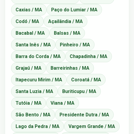
Caxias / MA
Paço do Lumiar / MA
Codó / MA
Açailândia / MA
Bacabal / MA
Balsas / MA
Santa Inês / MA
Pinheiro / MA
Barra do Corda / MA
Chapadinha / MA
Grajaú / MA
Barreirinhas / MA
Itapecuru Mirim / MA
Coroatá / MA
Santa Luzia / MA
Buriticupu / MA
Tutóia / MA
Viana / MA
São Bento / MA
Presidente Dutra / MA
Lago da Pedra / MA
Vargem Grande / MA