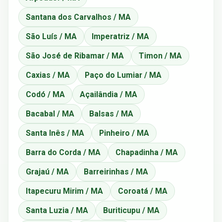
Santana dos Carvalhos / MA
São Luís / MA
Imperatriz / MA
São José de Ribamar / MA
Timon / MA
Caxias / MA
Paço do Lumiar / MA
Codó / MA
Açailândia / MA
Bacabal / MA
Balsas / MA
Santa Inês / MA
Pinheiro / MA
Barra do Corda / MA
Chapadinha / MA
Grajaú / MA
Barreirinhas / MA
Itapecuru Mirim / MA
Coroatá / MA
Santa Luzia / MA
Buriticupu / MA