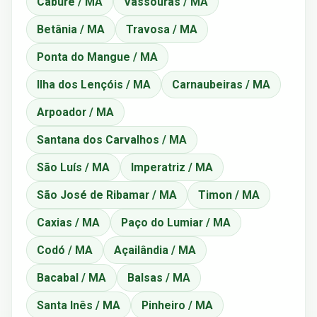
Caburé / MA
Vassouras / MA
Betânia / MA
Travosa / MA
Ponta do Mangue / MA
Ilha dos Lençóis / MA
Carnaubeiras / MA
Arpoador / MA
Santana dos Carvalhos / MA
São Luís / MA
Imperatriz / MA
São José de Ribamar / MA
Timon / MA
Caxias / MA
Paço do Lumiar / MA
Codó / MA
Açailândia / MA
Bacabal / MA
Balsas / MA
Santa Inês / MA
Pinheiro / MA