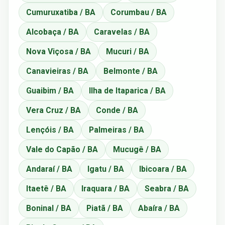
Cumuruxatiba / BA
Corumbau / BA
Alcobaça / BA
Caravelas / BA
Nova Viçosa / BA
Mucuri / BA
Canavieiras / BA
Belmonte / BA
Guaibim / BA
Ilha de Itaparica / BA
Vera Cruz / BA
Conde / BA
Lençóis / BA
Palmeiras / BA
Vale do Capão / BA
Mucugê / BA
Andaraí / BA
Igatu / BA
Ibicoara / BA
Itaetê / BA
Iraquara / BA
Seabra / BA
Boninal / BA
Piatã / BA
Abaíra / BA