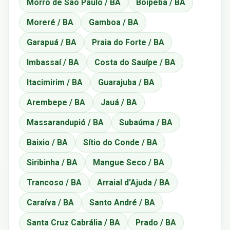
Morro de São Paulo / BA
Boipeba / BA
Moreré / BA
Gamboa / BA
Garapuá / BA
Praia do Forte / BA
Imbassaí / BA
Costa do Sauípe / BA
Itacimirim / BA
Guarajuba / BA
Arembepe / BA
Jauá / BA
Massarandupió / BA
Subaúma / BA
Baixio / BA
Sítio do Conde / BA
Siribinha / BA
Mangue Seco / BA
Trancoso / BA
Arraial d'Ajuda / BA
Caraíva / BA
Santo André / BA
Santa Cruz Cabrália / BA
Prado / BA