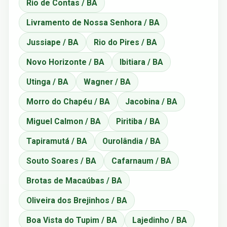
Rio de Contas / BA
Livramento de Nossa Senhora / BA
Jussiape / BA
Rio do Pires / BA
Novo Horizonte / BA
Ibitiara / BA
Utinga / BA
Wagner / BA
Morro do Chapéu / BA
Jacobina / BA
Miguel Calmon / BA
Piritiba / BA
Tapiramutá / BA
Ourolândia / BA
Souto Soares / BA
Cafarnaum / BA
Brotas de Macaúbas / BA
Oliveira dos Brejinhos / BA
Boa Vista do Tupim / BA
Lajedinho / BA