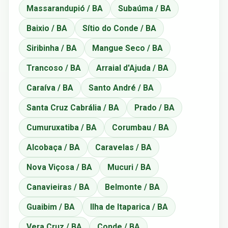
Massarandupió / BA
Subaúma / BA
Baixio / BA
Sítio do Conde / BA
Siribinha / BA
Mangue Seco / BA
Trancoso / BA
Arraial d'Ajuda / BA
Caraíva / BA
Santo André / BA
Santa Cruz Cabrália / BA
Prado / BA
Cumuruxatiba / BA
Corumbau / BA
Alcobaça / BA
Caravelas / BA
Nova Viçosa / BA
Mucuri / BA
Canavieiras / BA
Belmonte / BA
Guaibim / BA
Ilha de Itaparica / BA
Vera Cruz / BA
Conde / BA