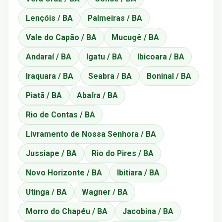
Lençóis / BA
Palmeiras / BA
Vale do Capão / BA
Mucugê / BA
Andaraí / BA
Igatu / BA
Ibicoara / BA
Iraquara / BA
Seabra / BA
Boninal / BA
Piatã / BA
Abaíra / BA
Rio de Contas / BA
Livramento de Nossa Senhora / BA
Jussiape / BA
Rio do Pires / BA
Novo Horizonte / BA
Ibitiara / BA
Utinga / BA
Wagner / BA
Morro do Chapéu / BA
Jacobina / BA