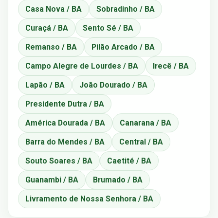
Casa Nova / BA
Sobradinho / BA
Curaçá / BA
Sento Sé / BA
Remanso / BA
Pilão Arcado / BA
Campo Alegre de Lourdes / BA
Irecê / BA
Lapão / BA
João Dourado / BA
Presidente Dutra / BA
América Dourada / BA
Canarana / BA
Barra do Mendes / BA
Central / BA
Souto Soares / BA
Caetité / BA
Guanambi / BA
Brumado / BA
Livramento de Nossa Senhora / BA