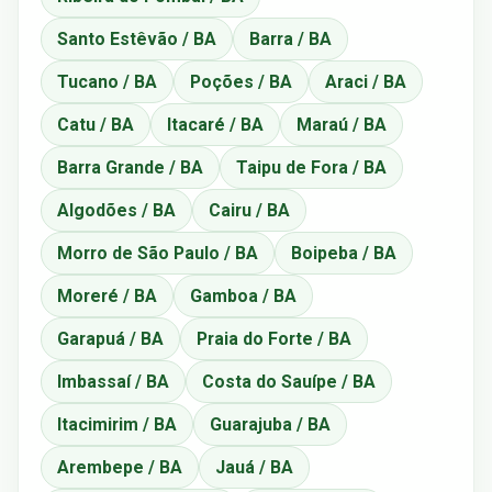
Santo Estêvão / BA
Barra / BA
Tucano / BA
Poções / BA
Araci / BA
Catu / BA
Itacaré / BA
Maraú / BA
Barra Grande / BA
Taipu de Fora / BA
Algodões / BA
Cairu / BA
Morro de São Paulo / BA
Boipeba / BA
Moreré / BA
Gamboa / BA
Garapuá / BA
Praia do Forte / BA
Imbassaí / BA
Costa do Sauípe / BA
Itacimirim / BA
Guarajuba / BA
Arembepe / BA
Jauá / BA