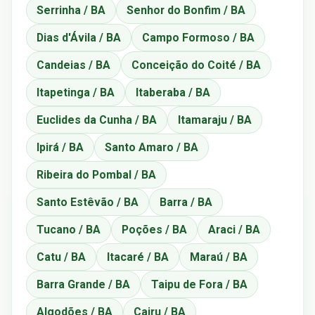
Serrinha / BA
Senhor do Bonfim / BA
Dias d'Ávila / BA
Campo Formoso / BA
Candeias / BA
Conceição do Coité / BA
Itapetinga / BA
Itaberaba / BA
Euclides da Cunha / BA
Itamaraju / BA
Ipirá / BA
Santo Amaro / BA
Ribeira do Pombal / BA
Santo Estêvão / BA
Barra / BA
Tucano / BA
Poções / BA
Araci / BA
Catu / BA
Itacaré / BA
Maraú / BA
Barra Grande / BA
Taipu de Fora / BA
Algodões / BA
Cairu / BA