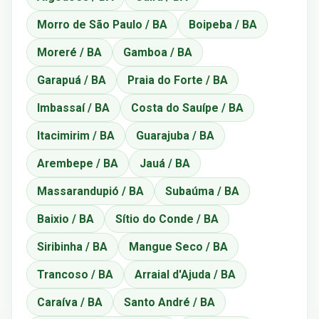
Morro de São Paulo / BA
Boipeba / BA
Moreré / BA
Gamboa / BA
Garapuá / BA
Praia do Forte / BA
Imbassaí / BA
Costa do Sauípe / BA
Itacimirim / BA
Guarajuba / BA
Arembepe / BA
Jauá / BA
Massarandupió / BA
Subaúma / BA
Baixio / BA
Sítio do Conde / BA
Siribinha / BA
Mangue Seco / BA
Trancoso / BA
Arraial d'Ajuda / BA
Caraíva / BA
Santo André / BA