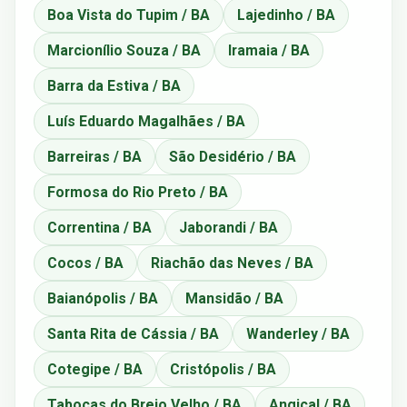
Boa Vista do Tupim / BA
Lajedinho / BA
Marcionílio Souza / BA
Iramaia / BA
Barra da Estiva / BA
Luís Eduardo Magalhães / BA
Barreiras / BA
São Desidério / BA
Formosa do Rio Preto / BA
Correntina / BA
Jaborandi / BA
Cocos / BA
Riachão das Neves / BA
Baianópolis / BA
Mansidão / BA
Santa Rita de Cássia / BA
Wanderley / BA
Cotegipe / BA
Cristópolis / BA
Tabocas do Brejo Velho / BA
Angical / BA