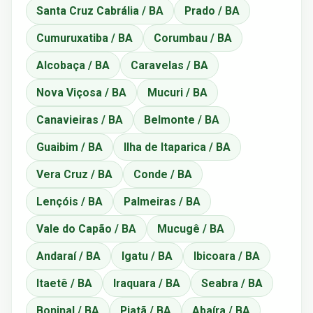
Santa Cruz Cabrália / BA
Prado / BA
Cumuruxatiba / BA
Corumbau / BA
Alcobaça / BA
Caravelas / BA
Nova Viçosa / BA
Mucuri / BA
Canavieiras / BA
Belmonte / BA
Guaibim / BA
Ilha de Itaparica / BA
Vera Cruz / BA
Conde / BA
Lençóis / BA
Palmeiras / BA
Vale do Capão / BA
Mucugê / BA
Andaraí / BA
Igatu / BA
Ibicoara / BA
Itaetê / BA
Iraquara / BA
Seabra / BA
Boninal / BA
Piatã / BA
Abaíra / BA