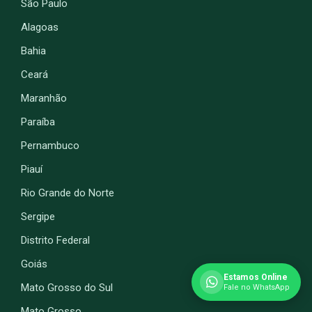
São Paulo
Alagoas
Bahia
Ceará
Maranhão
Paraíba
Pernambuco
Piauí
Rio Grande do Norte
Sergipe
Distrito Federal
Goiás
Estamos Online
Mato Grosso do Sul
Fale no WhatsApp
Mato Grosso