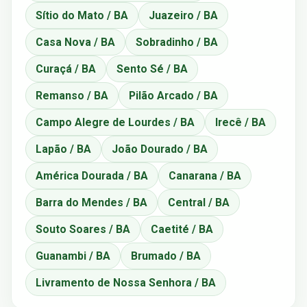
Sítio do Mato / BA
Juazeiro / BA
Casa Nova / BA
Sobradinho / BA
Curaçá / BA
Sento Sé / BA
Remanso / BA
Pilão Arcado / BA
Campo Alegre de Lourdes / BA
Irecê / BA
Lapão / BA
João Dourado / BA
América Dourada / BA
Canarana / BA
Barra do Mendes / BA
Central / BA
Souto Soares / BA
Caetité / BA
Guanambi / BA
Brumado / BA
Livramento de Nossa Senhora / BA