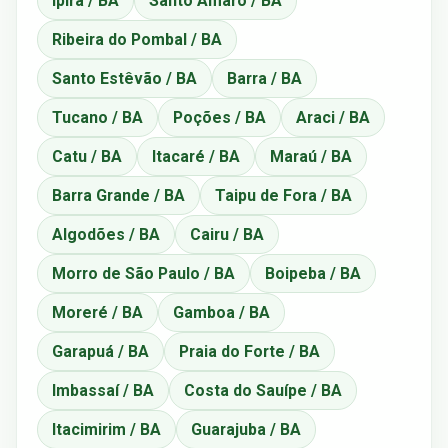
Ipirá / BA
Santo Amaro / BA
Ribeira do Pombal / BA
Santo Estêvão / BA
Barra / BA
Tucano / BA
Poções / BA
Araci / BA
Catu / BA
Itacaré / BA
Maraú / BA
Barra Grande / BA
Taipu de Fora / BA
Algodões / BA
Cairu / BA
Morro de São Paulo / BA
Boipeba / BA
Moreré / BA
Gamboa / BA
Garapuá / BA
Praia do Forte / BA
Imbassaí / BA
Costa do Sauípe / BA
Itacimirim / BA
Guarajuba / BA