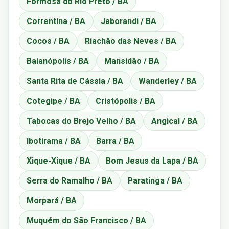
Formosa do Rio Preto / BA
Correntina / BA
Jaborandi / BA
Cocos / BA
Riachão das Neves / BA
Baianópolis / BA
Mansidão / BA
Santa Rita de Cássia / BA
Wanderley / BA
Cotegipe / BA
Cristópolis / BA
Tabocas do Brejo Velho / BA
Angical / BA
Ibotirama / BA
Barra / BA
Xique-Xique / BA
Bom Jesus da Lapa / BA
Serra do Ramalho / BA
Paratinga / BA
Morpará / BA
Muquém do São Francisco / BA