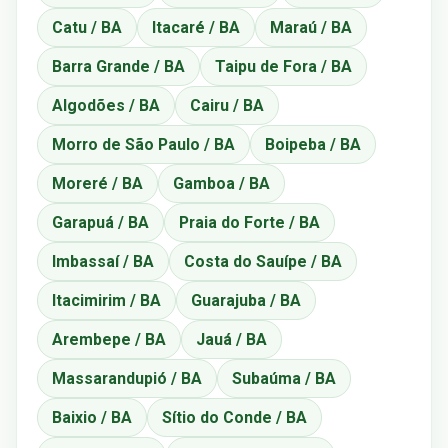
Catu / BA
Itacaré / BA
Maraú / BA
Barra Grande / BA
Taipu de Fora / BA
Algodões / BA
Cairu / BA
Morro de São Paulo / BA
Boipeba / BA
Moreré / BA
Gamboa / BA
Garapuá / BA
Praia do Forte / BA
Imbassaí / BA
Costa do Sauípe / BA
Itacimirim / BA
Guarajuba / BA
Arembepe / BA
Jauá / BA
Massarandupió / BA
Subaúma / BA
Baixio / BA
Sítio do Conde / BA