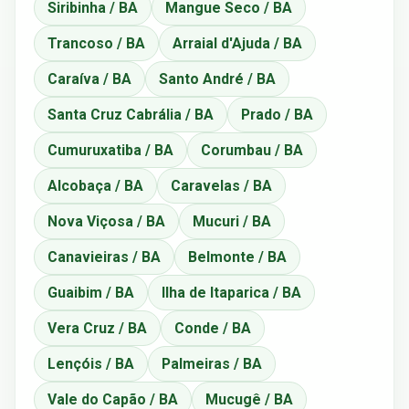
Siribinha / BA
Mangue Seco / BA
Trancoso / BA
Arraial d'Ajuda / BA
Caraíva / BA
Santo André / BA
Santa Cruz Cabrália / BA
Prado / BA
Cumuruxatiba / BA
Corumbau / BA
Alcobaça / BA
Caravelas / BA
Nova Viçosa / BA
Mucuri / BA
Canavieiras / BA
Belmonte / BA
Guaibim / BA
Ilha de Itaparica / BA
Vera Cruz / BA
Conde / BA
Lençóis / BA
Palmeiras / BA
Vale do Capão / BA
Mucugê / BA