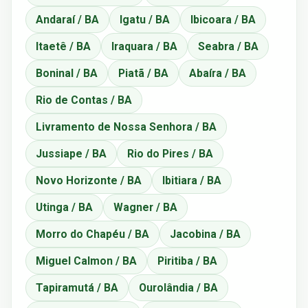
Andaraí / BA
Igatu / BA
Ibicoara / BA
Itaetê / BA
Iraquara / BA
Seabra / BA
Boninal / BA
Piatã / BA
Abaíra / BA
Rio de Contas / BA
Livramento de Nossa Senhora / BA
Jussiape / BA
Rio do Pires / BA
Novo Horizonte / BA
Ibitiara / BA
Utinga / BA
Wagner / BA
Morro do Chapéu / BA
Jacobina / BA
Miguel Calmon / BA
Piritiba / BA
Tapiramutá / BA
Ourolândia / BA