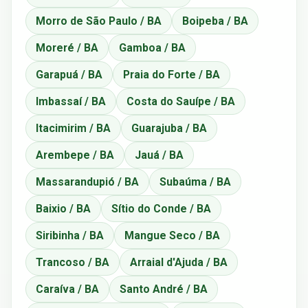
Morro de São Paulo / BA
Boipeba / BA
Moreré / BA
Gamboa / BA
Garapuá / BA
Praia do Forte / BA
Imbassaí / BA
Costa do Sauípe / BA
Itacimirim / BA
Guarajuba / BA
Arembepe / BA
Jauá / BA
Massarandupió / BA
Subaúma / BA
Baixio / BA
Sítio do Conde / BA
Siribinha / BA
Mangue Seco / BA
Trancoso / BA
Arraial d'Ajuda / BA
Caraíva / BA
Santo André / BA