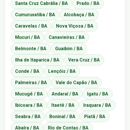
Santa Cruz Cabrália / BA
Prado / BA
Cumuruxatiba / BA
Alcobaça / BA
Caravelas / BA
Nova Viçosa / BA
Mucuri / BA
Canavieiras / BA
Belmonte / BA
Guaibim / BA
Ilha de Itaparica / BA
Vera Cruz / BA
Conde / BA
Lençóis / BA
Palmeiras / BA
Vale do Capão / BA
Mucugê / BA
Andaraí / BA
Igatu / BA
Ibicoara / BA
Itaetê / BA
Iraquara / BA
Seabra / BA
Boninal / BA
Piatã / BA
Abaíra / BA
Rio de Contas / BA