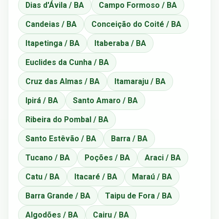
Dias d'Ávila / BA
Campo Formoso / BA
Candeias / BA
Conceição do Coité / BA
Itapetinga / BA
Itaberaba / BA
Euclides da Cunha / BA
Cruz das Almas / BA
Itamaraju / BA
Ipirá / BA
Santo Amaro / BA
Ribeira do Pombal / BA
Santo Estêvão / BA
Barra / BA
Tucano / BA
Poções / BA
Araci / BA
Catu / BA
Itacaré / BA
Maraú / BA
Barra Grande / BA
Taipu de Fora / BA
Algodões / BA
Cairu / BA