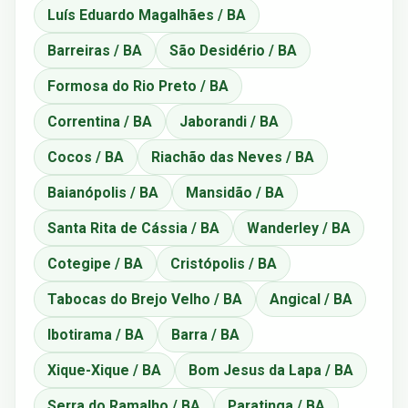
Luís Eduardo Magalhães / BA
Barreiras / BA
São Desidério / BA
Formosa do Rio Preto / BA
Correntina / BA
Jaborandi / BA
Cocos / BA
Riachão das Neves / BA
Baianópolis / BA
Mansidão / BA
Santa Rita de Cássia / BA
Wanderley / BA
Cotegipe / BA
Cristópolis / BA
Tabocas do Brejo Velho / BA
Angical / BA
Ibotirama / BA
Barra / BA
Xique-Xique / BA
Bom Jesus da Lapa / BA
Serra do Ramalho / BA
Paratinga / BA