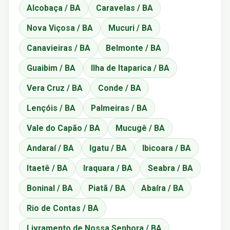
Alcobaça / BA
Caravelas / BA
Nova Viçosa / BA
Mucuri / BA
Canavieiras / BA
Belmonte / BA
Guaibim / BA
Ilha de Itaparica / BA
Vera Cruz / BA
Conde / BA
Lençóis / BA
Palmeiras / BA
Vale do Capão / BA
Mucugê / BA
Andaraí / BA
Igatu / BA
Ibicoara / BA
Itaetê / BA
Iraquara / BA
Seabra / BA
Boninal / BA
Piatã / BA
Abaíra / BA
Rio de Contas / BA
Livramento de Nossa Senhora / BA