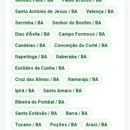
Simões Filho / BA
Paulo Afonso / BA
Santo Antônio de Jesus / BA
Valença / BA
Serrinha / BA
Senhor do Bonfim / BA
Dias d'Ávila / BA
Campo Formoso / BA
Candeias / BA
Conceição do Coité / BA
Itapetinga / BA
Itaberaba / BA
Euclides da Cunha / BA
Cruz das Almas / BA
Itamaraju / BA
Ipirá / BA
Santo Amaro / BA
Ribeira do Pombal / BA
Santo Estêvão / BA
Barra / BA
Tucano / BA
Poções / BA
Araci / BA