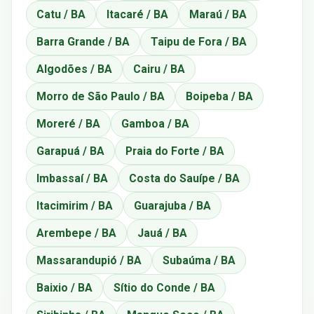
Catu / BA
Itacaré / BA
Maraú / BA
Barra Grande / BA
Taipu de Fora / BA
Algodões / BA
Cairu / BA
Morro de São Paulo / BA
Boipeba / BA
Moreré / BA
Gamboa / BA
Garapuá / BA
Praia do Forte / BA
Imbassaí / BA
Costa do Sauípe / BA
Itacimirim / BA
Guarajuba / BA
Arembepe / BA
Jauá / BA
Massarandupió / BA
Subaúma / BA
Baixio / BA
Sítio do Conde / BA