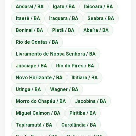
Andaraí / BA
Igatu / BA
Ibicoara / BA
Itaetê / BA
Iraquara / BA
Seabra / BA
Boninal / BA
Piatã / BA
Abaíra / BA
Rio de Contas / BA
Livramento de Nossa Senhora / BA
Jussiape / BA
Rio do Pires / BA
Novo Horizonte / BA
Ibitiara / BA
Utinga / BA
Wagner / BA
Morro do Chapéu / BA
Jacobina / BA
Miguel Calmon / BA
Piritiba / BA
Tapiramutá / BA
Ourolândia / BA