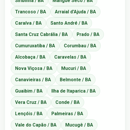
Siribinha / BA
Mangue Seco / BA
Trancoso / BA
Arraial d'Ajuda / BA
Caraíva / BA
Santo André / BA
Santa Cruz Cabrália / BA
Prado / BA
Cumuruxatiba / BA
Corumbau / BA
Alcobaça / BA
Caravelas / BA
Nova Viçosa / BA
Mucuri / BA
Canavieiras / BA
Belmonte / BA
Guaibim / BA
Ilha de Itaparica / BA
Vera Cruz / BA
Conde / BA
Lençóis / BA
Palmeiras / BA
Vale do Capão / BA
Mucugê / BA