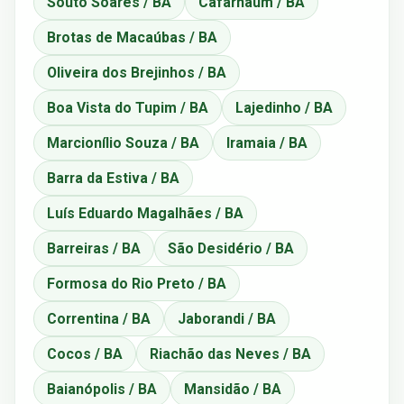
Souto Soares / BA
Cafarnaum / BA
Brotas de Macaúbas / BA
Oliveira dos Brejinhos / BA
Boa Vista do Tupim / BA
Lajedinho / BA
Marcionílio Souza / BA
Iramaia / BA
Barra da Estiva / BA
Luís Eduardo Magalhães / BA
Barreiras / BA
São Desidério / BA
Formosa do Rio Preto / BA
Correntina / BA
Jaborandi / BA
Cocos / BA
Riachão das Neves / BA
Baianópolis / BA
Mansidão / BA