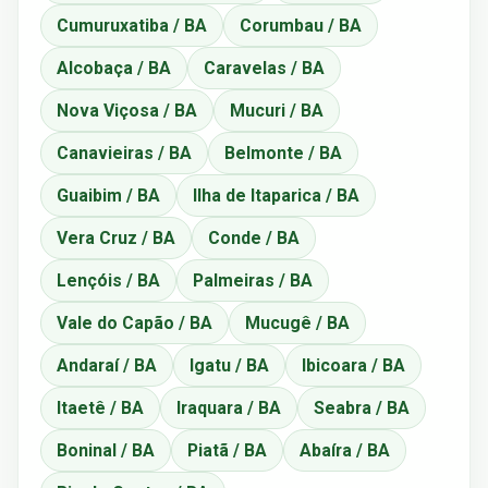
Cumuruxatiba / BA
Corumbau / BA
Alcobaça / BA
Caravelas / BA
Nova Viçosa / BA
Mucuri / BA
Canavieiras / BA
Belmonte / BA
Guaibim / BA
Ilha de Itaparica / BA
Vera Cruz / BA
Conde / BA
Lençóis / BA
Palmeiras / BA
Vale do Capão / BA
Mucugê / BA
Andaraí / BA
Igatu / BA
Ibicoara / BA
Itaetê / BA
Iraquara / BA
Seabra / BA
Boninal / BA
Piatã / BA
Abaíra / BA