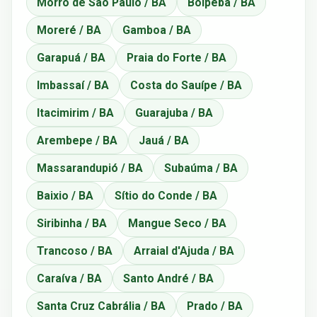
Morro de São Paulo / BA
Boipeba / BA
Moreré / BA
Gamboa / BA
Garapuá / BA
Praia do Forte / BA
Imbassaí / BA
Costa do Sauípe / BA
Itacimirim / BA
Guarajuba / BA
Arembepe / BA
Jauá / BA
Massarandupió / BA
Subaúma / BA
Baixio / BA
Sítio do Conde / BA
Siribinha / BA
Mangue Seco / BA
Trancoso / BA
Arraial d'Ajuda / BA
Caraíva / BA
Santo André / BA
Santa Cruz Cabrália / BA
Prado / BA