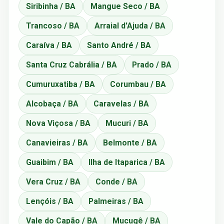
Siribinha / BA
Mangue Seco / BA
Trancoso / BA
Arraial d'Ajuda / BA
Caraíva / BA
Santo André / BA
Santa Cruz Cabrália / BA
Prado / BA
Cumuruxatiba / BA
Corumbau / BA
Alcobaça / BA
Caravelas / BA
Nova Viçosa / BA
Mucuri / BA
Canavieiras / BA
Belmonte / BA
Guaibim / BA
Ilha de Itaparica / BA
Vera Cruz / BA
Conde / BA
Lençóis / BA
Palmeiras / BA
Vale do Capão / BA
Mucugê / BA