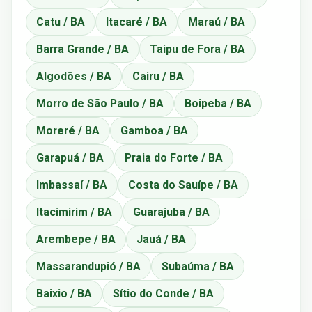
Catu / BA
Itacaré / BA
Maraú / BA
Barra Grande / BA
Taipu de Fora / BA
Algodões / BA
Cairu / BA
Morro de São Paulo / BA
Boipeba / BA
Moreré / BA
Gamboa / BA
Garapuá / BA
Praia do Forte / BA
Imbassaí / BA
Costa do Sauípe / BA
Itacimirim / BA
Guarajuba / BA
Arembepe / BA
Jauá / BA
Massarandupió / BA
Subaúma / BA
Baixio / BA
Sítio do Conde / BA