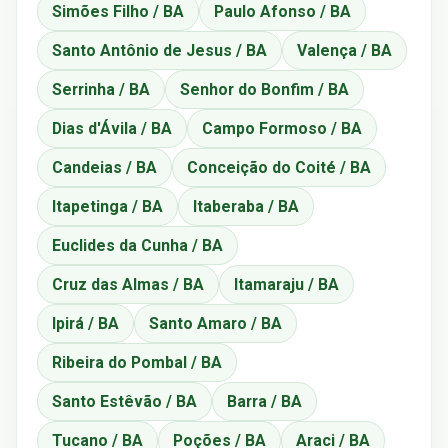
Simões Filho / BA
Paulo Afonso / BA
Santo Antônio de Jesus / BA
Valença / BA
Serrinha / BA
Senhor do Bonfim / BA
Dias d'Ávila / BA
Campo Formoso / BA
Candeias / BA
Conceição do Coité / BA
Itapetinga / BA
Itaberaba / BA
Euclides da Cunha / BA
Cruz das Almas / BA
Itamaraju / BA
Ipirá / BA
Santo Amaro / BA
Ribeira do Pombal / BA
Santo Estêvão / BA
Barra / BA
Tucano / BA
Poções / BA
Araci / BA