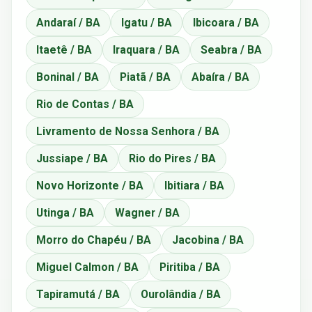
Andaraí / BA
Igatu / BA
Ibicoara / BA
Itaetê / BA
Iraquara / BA
Seabra / BA
Boninal / BA
Piatã / BA
Abaíra / BA
Rio de Contas / BA
Livramento de Nossa Senhora / BA
Jussiape / BA
Rio do Pires / BA
Novo Horizonte / BA
Ibitiara / BA
Utinga / BA
Wagner / BA
Morro do Chapéu / BA
Jacobina / BA
Miguel Calmon / BA
Piritiba / BA
Tapiramutá / BA
Ourolândia / BA