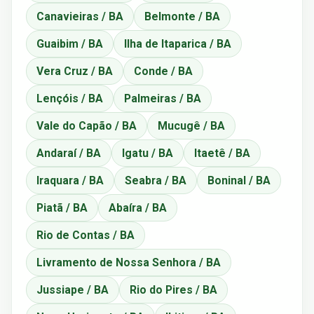
Canavieiras / BA
Belmonte / BA
Guaibim / BA
Ilha de Itaparica / BA
Vera Cruz / BA
Conde / BA
Lençóis / BA
Palmeiras / BA
Vale do Capão / BA
Mucugê / BA
Andaraí / BA
Igatu / BA
Itaetê / BA
Iraquara / BA
Seabra / BA
Boninal / BA
Piatã / BA
Abaíra / BA
Rio de Contas / BA
Livramento de Nossa Senhora / BA
Jussiape / BA
Rio do Pires / BA