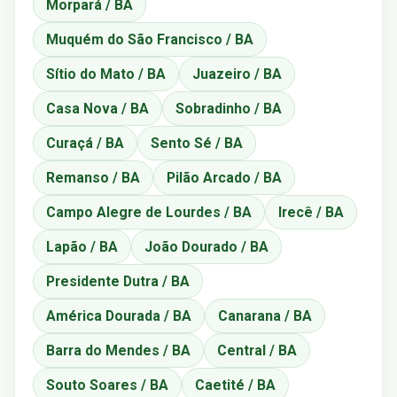
Morpará / BA
Muquém do São Francisco / BA
Sítio do Mato / BA
Juazeiro / BA
Casa Nova / BA
Sobradinho / BA
Curaçá / BA
Sento Sé / BA
Remanso / BA
Pilão Arcado / BA
Campo Alegre de Lourdes / BA
Irecê / BA
Lapão / BA
João Dourado / BA
Presidente Dutra / BA
América Dourada / BA
Canarana / BA
Barra do Mendes / BA
Central / BA
Souto Soares / BA
Caetité / BA