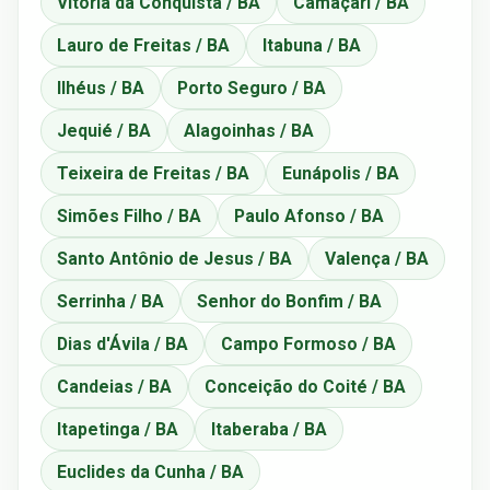
Vitória da Conquista / BA
Camaçari / BA
Lauro de Freitas / BA
Itabuna / BA
Ilhéus / BA
Porto Seguro / BA
Jequié / BA
Alagoinhas / BA
Teixeira de Freitas / BA
Eunápolis / BA
Simões Filho / BA
Paulo Afonso / BA
Santo Antônio de Jesus / BA
Valença / BA
Serrinha / BA
Senhor do Bonfim / BA
Dias d'Ávila / BA
Campo Formoso / BA
Candeias / BA
Conceição do Coité / BA
Itapetinga / BA
Itaberaba / BA
Euclides da Cunha / BA