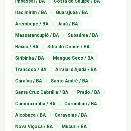
Imbassaí / BA
Costa do Sauípe / BA
Itacimirim / BA
Guarajuba / BA
Arembepe / BA
Jauá / BA
Massarandupió / BA
Subaúma / BA
Baixio / BA
Sítio do Conde / BA
Siribinha / BA
Mangue Seco / BA
Trancoso / BA
Arraial d'Ajuda / BA
Caraíva / BA
Santo André / BA
Santa Cruz Cabrália / BA
Prado / BA
Cumuruxatiba / BA
Corumbau / BA
Alcobaça / BA
Caravelas / BA
Nova Viçosa / BA
Mucuri / BA