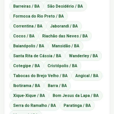
Barreiras / BA
São Desidério / BA
Formosa do Rio Preto / BA
Correntina / BA
Jaborandi / BA
Cocos / BA
Riachão das Neves / BA
Baianópolis / BA
Mansidão / BA
Santa Rita de Cássia / BA
Wanderley / BA
Cotegipe / BA
Cristópolis / BA
Tabocas do Brejo Velho / BA
Angical / BA
Ibotirama / BA
Barra / BA
Xique-Xique / BA
Bom Jesus da Lapa / BA
Serra do Ramalho / BA
Paratinga / BA