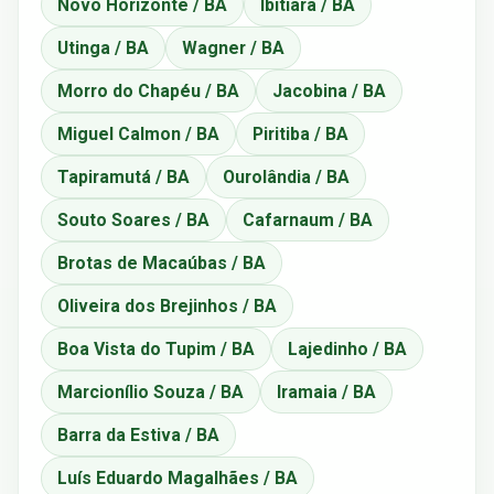
Novo Horizonte / BA
Ibitiara / BA
Utinga / BA
Wagner / BA
Morro do Chapéu / BA
Jacobina / BA
Miguel Calmon / BA
Piritiba / BA
Tapiramutá / BA
Ourolândia / BA
Souto Soares / BA
Cafarnaum / BA
Brotas de Macaúbas / BA
Oliveira dos Brejinhos / BA
Boa Vista do Tupim / BA
Lajedinho / BA
Marcionílio Souza / BA
Iramaia / BA
Barra da Estiva / BA
Luís Eduardo Magalhães / BA