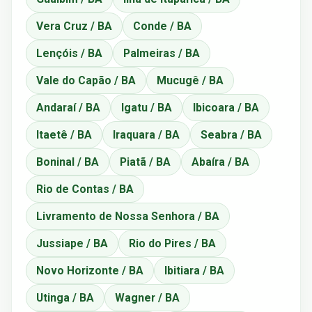
Vera Cruz / BA
Conde / BA
Lençóis / BA
Palmeiras / BA
Vale do Capão / BA
Mucugê / BA
Andaraí / BA
Igatu / BA
Ibicoara / BA
Itaetê / BA
Iraquara / BA
Seabra / BA
Boninal / BA
Piatã / BA
Abaíra / BA
Rio de Contas / BA
Livramento de Nossa Senhora / BA
Jussiape / BA
Rio do Pires / BA
Novo Horizonte / BA
Ibitiara / BA
Utinga / BA
Wagner / BA