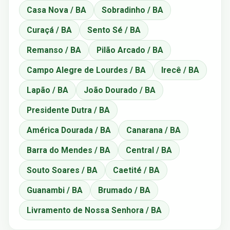
Casa Nova / BA
Sobradinho / BA
Curaçá / BA
Sento Sé / BA
Remanso / BA
Pilão Arcado / BA
Campo Alegre de Lourdes / BA
Irecê / BA
Lapão / BA
João Dourado / BA
Presidente Dutra / BA
América Dourada / BA
Canarana / BA
Barra do Mendes / BA
Central / BA
Souto Soares / BA
Caetité / BA
Guanambi / BA
Brumado / BA
Livramento de Nossa Senhora / BA