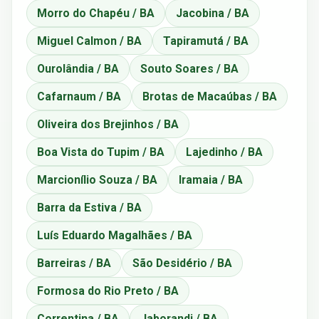
Morro do Chapéu / BA
Jacobina / BA
Miguel Calmon / BA
Tapiramutá / BA
Ourolândia / BA
Souto Soares / BA
Cafarnaum / BA
Brotas de Macaúbas / BA
Oliveira dos Brejinhos / BA
Boa Vista do Tupim / BA
Lajedinho / BA
Marcionílio Souza / BA
Iramaia / BA
Barra da Estiva / BA
Luís Eduardo Magalhães / BA
Barreiras / BA
São Desidério / BA
Formosa do Rio Preto / BA
Correntina / BA
Jaborandi / BA