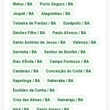
Ilhéus / BA
Porto Seguro / BA
Jequié / BA
Alagoinhas / BA
Teixeira de Freitas / BA
Eunápolis / BA
Simões Filho / BA
Paulo Afonso / BA
Santo Antônio de Jesus / BA
Valença / BA
Serrinha / BA
Senhor do Bonfim / BA
Dias d'Ávila / BA
Campo Formoso / BA
Candeias / BA
Conceição do Coité / BA
Itapetinga / BA
Itaberaba / BA
Euclides da Cunha / BA
Cruz das Almas / BA
Itamaraju / BA
Ipirá / BA
Santo Amaro / BA