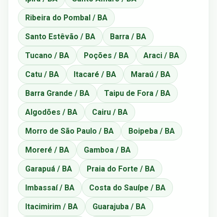
Ribeira do Pombal / BA
Santo Estêvão / BA
Barra / BA
Tucano / BA
Poções / BA
Araci / BA
Catu / BA
Itacaré / BA
Maraú / BA
Barra Grande / BA
Taipu de Fora / BA
Algodões / BA
Cairu / BA
Morro de São Paulo / BA
Boipeba / BA
Moreré / BA
Gamboa / BA
Garapuá / BA
Praia do Forte / BA
Imbassaí / BA
Costa do Sauípe / BA
Itacimirim / BA
Guarajuba / BA