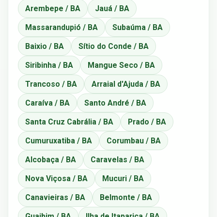
Arembepe / BA
Jauá / BA
Massarandupió / BA
Subaúma / BA
Baixio / BA
Sítio do Conde / BA
Siribinha / BA
Mangue Seco / BA
Trancoso / BA
Arraial d'Ajuda / BA
Caraíva / BA
Santo André / BA
Santa Cruz Cabrália / BA
Prado / BA
Cumuruxatiba / BA
Corumbau / BA
Alcobaça / BA
Caravelas / BA
Nova Viçosa / BA
Mucuri / BA
Canavieiras / BA
Belmonte / BA
Guaibim / BA
Ilha de Itaparica / BA