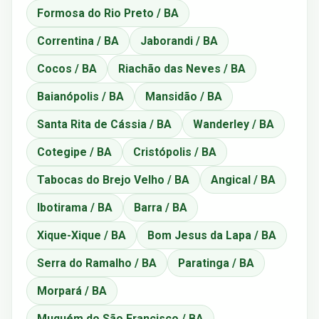
Formosa do Rio Preto / BA
Correntina / BA
Jaborandi / BA
Cocos / BA
Riachão das Neves / BA
Baianópolis / BA
Mansidão / BA
Santa Rita de Cássia / BA
Wanderley / BA
Cotegipe / BA
Cristópolis / BA
Tabocas do Brejo Velho / BA
Angical / BA
Ibotirama / BA
Barra / BA
Xique-Xique / BA
Bom Jesus da Lapa / BA
Serra do Ramalho / BA
Paratinga / BA
Morpará / BA
Muquém do São Francisco / BA