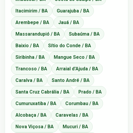
Itacimirim / BA
Guarajuba / BA
Arembepe / BA
Jauá / BA
Massarandupió / BA
Subaúma / BA
Baixio / BA
Sítio do Conde / BA
Siribinha / BA
Mangue Seco / BA
Trancoso / BA
Arraial d'Ajuda / BA
Caraíva / BA
Santo André / BA
Santa Cruz Cabrália / BA
Prado / BA
Cumuruxatiba / BA
Corumbau / BA
Alcobaça / BA
Caravelas / BA
Nova Viçosa / BA
Mucuri / BA