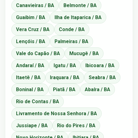
Canavieiras / BA
Belmonte / BA
Guaibim / BA
Ilha de Itaparica / BA
Vera Cruz / BA
Conde / BA
Lençóis / BA
Palmeiras / BA
Vale do Capão / BA
Mucugê / BA
Andaraí / BA
Igatu / BA
Ibicoara / BA
Itaetê / BA
Iraquara / BA
Seabra / BA
Boninal / BA
Piatã / BA
Abaíra / BA
Rio de Contas / BA
Livramento de Nossa Senhora / BA
Jussiape / BA
Rio do Pires / BA
Novo Horizonte / BA
Ibitiara / BA