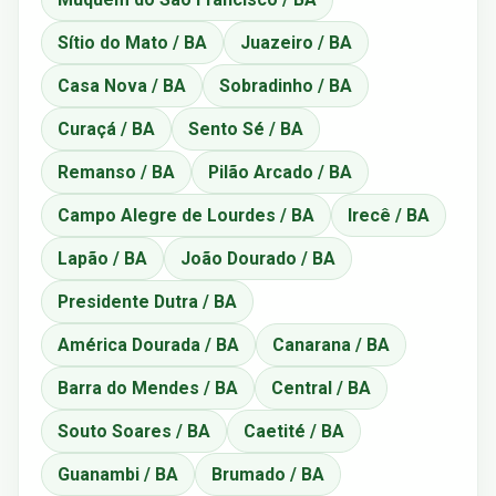
Sítio do Mato / BA
Juazeiro / BA
Casa Nova / BA
Sobradinho / BA
Curaçá / BA
Sento Sé / BA
Remanso / BA
Pilão Arcado / BA
Campo Alegre de Lourdes / BA
Irecê / BA
Lapão / BA
João Dourado / BA
Presidente Dutra / BA
América Dourada / BA
Canarana / BA
Barra do Mendes / BA
Central / BA
Souto Soares / BA
Caetité / BA
Guanambi / BA
Brumado / BA