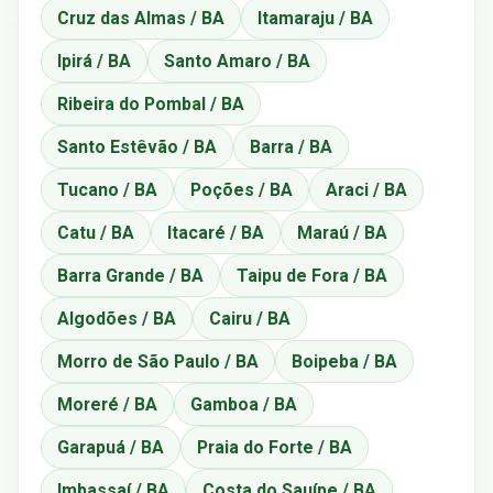
Cruz das Almas / BA
Itamaraju / BA
Ipirá / BA
Santo Amaro / BA
Ribeira do Pombal / BA
Santo Estêvão / BA
Barra / BA
Tucano / BA
Poções / BA
Araci / BA
Catu / BA
Itacaré / BA
Maraú / BA
Barra Grande / BA
Taipu de Fora / BA
Algodões / BA
Cairu / BA
Morro de São Paulo / BA
Boipeba / BA
Moreré / BA
Gamboa / BA
Garapuá / BA
Praia do Forte / BA
Imbassaí / BA
Costa do Sauípe / BA