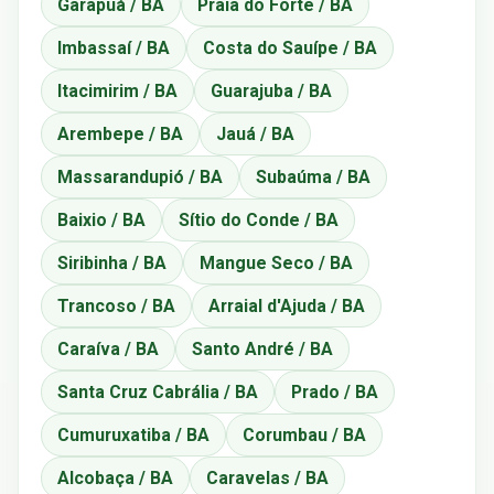
Garapuá / BA
Praia do Forte / BA
Imbassaí / BA
Costa do Sauípe / BA
Itacimirim / BA
Guarajuba / BA
Arembepe / BA
Jauá / BA
Massarandupió / BA
Subaúma / BA
Baixio / BA
Sítio do Conde / BA
Siribinha / BA
Mangue Seco / BA
Trancoso / BA
Arraial d'Ajuda / BA
Caraíva / BA
Santo André / BA
Santa Cruz Cabrália / BA
Prado / BA
Cumuruxatiba / BA
Corumbau / BA
Alcobaça / BA
Caravelas / BA