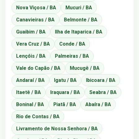
Nova Viçosa / BA
Mucuri / BA
Canavieiras / BA
Belmonte / BA
Guaibim / BA
Ilha de Itaparica / BA
Vera Cruz / BA
Conde / BA
Lençóis / BA
Palmeiras / BA
Vale do Capão / BA
Mucugê / BA
Andaraí / BA
Igatu / BA
Ibicoara / BA
Itaetê / BA
Iraquara / BA
Seabra / BA
Boninal / BA
Piatã / BA
Abaíra / BA
Rio de Contas / BA
Livramento de Nossa Senhora / BA