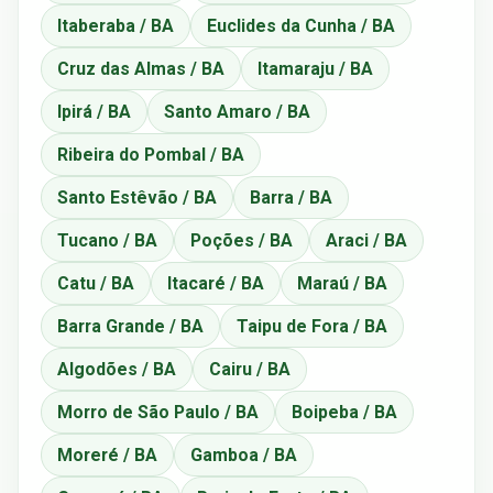
Itaberaba / BA
Euclides da Cunha / BA
Cruz das Almas / BA
Itamaraju / BA
Ipirá / BA
Santo Amaro / BA
Ribeira do Pombal / BA
Santo Estêvão / BA
Barra / BA
Tucano / BA
Poções / BA
Araci / BA
Catu / BA
Itacaré / BA
Maraú / BA
Barra Grande / BA
Taipu de Fora / BA
Algodões / BA
Cairu / BA
Morro de São Paulo / BA
Boipeba / BA
Moreré / BA
Gamboa / BA