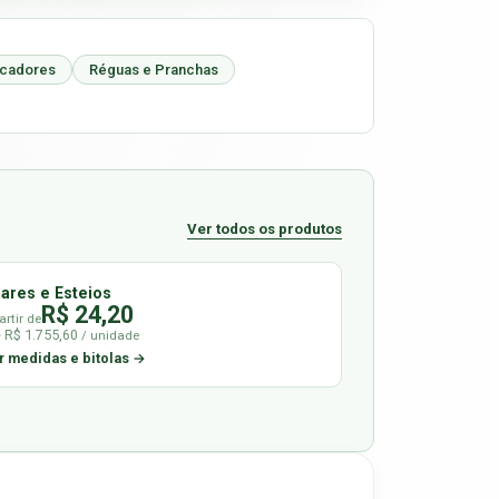
icadores
Réguas e Pranchas
Ver todos os produtos
lares e Esteios
R$ 24,20
artir de
é R$ 1.755,60
/ unidade
r medidas e bitolas →