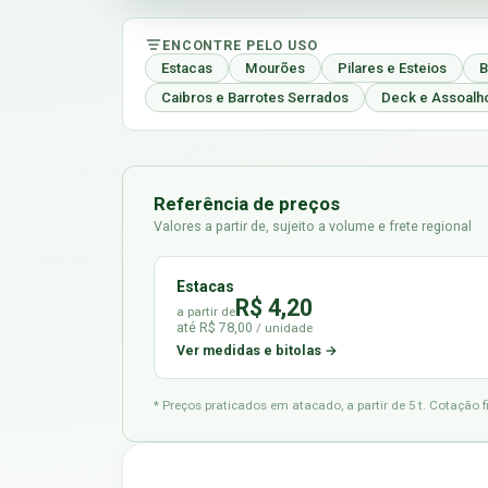
ENCONTRE PELO USO
Estacas
Mourões
Pilares e Esteios
B
Caibros e Barrotes Serrados
Deck e Assoalh
Referência de preços
Valores a partir de, sujeito a volume e frete regional
Estacas
R$ 4,20
a partir de
até R$ 78,00
/ unidade
Ver medidas e bitolas →
* Preços praticados em atacado, a partir de 5 t. Cotação 