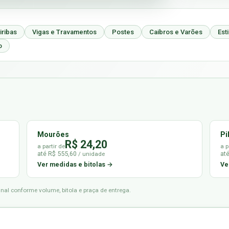
iribas
Vigas e Travamentos
Postes
Caibros e Varões
Est
o
Mourões
Pi
R$ 24,20
a partir de
a p
até R$ 555,60
at
/ unidade
Ver medidas e bitolas →
Ve
final conforme volume, bitola e praça de entrega.