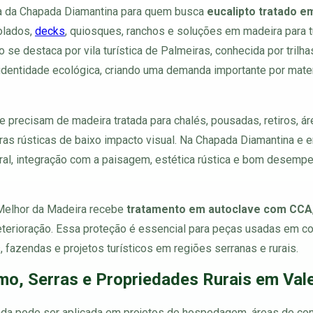
ca da Chapada Diamantina para quem busca
eucalipto tratado e
golados,
decks
, quiosques, ranchos e soluções em madeira para tu
o se destaca por vila turística de Palmeiras, conhecida por trilh
 identidade ecológica, criando uma demanda importante por mater
e precisam de madeira tratada para chalés, pousadas, retiros, á
ras rústicas de baixo impacto visual. Na Chapada Diamantina e 
ural, integração com a paisagem, estética rústica e bom desemp
 Melhor da Madeira recebe
tratamento em autoclave com CCA
eterioração. Essa proteção é essencial para peças usadas em co
, fazendas e projetos turísticos em regiões serranas e rurais.
mo, Serras e Propriedades Rurais em Val
tada pode ser aplicada em projetos de hospedagem, áreas de co